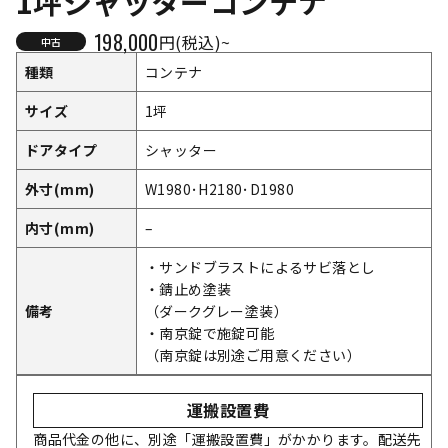
1坪シャッターコンテナ
198,000
円(税込)~
中古
種類
コンテナ
サイズ
1坪
ドアタイプ
シャッター
外寸(mm)
W1980･H2180･D1980
内寸(mm)
–
・サンドブラストによるサビ落とし
・錆止め塗装
備考
（ダークグレー塗装）
・南京錠で施錠可能
（南京錠は別途ご用意ください）
運搬設置費
商品代金の他に、別途「運搬設置費」がかかります。配送先