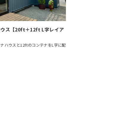
【20ft＋12ft L字レイア
ナハウスと12ftのコンテナをL字に配